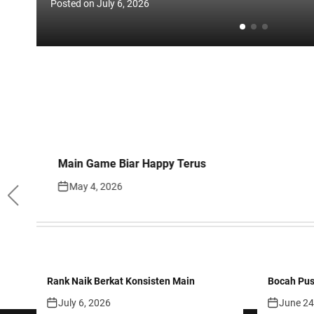
Posted on
July 6, 2026
Main Game Biar Happy Terus
May 4, 2026
Rank Naik Berkat Konsisten Main
Bocah Pus
July 6, 2026
June 24