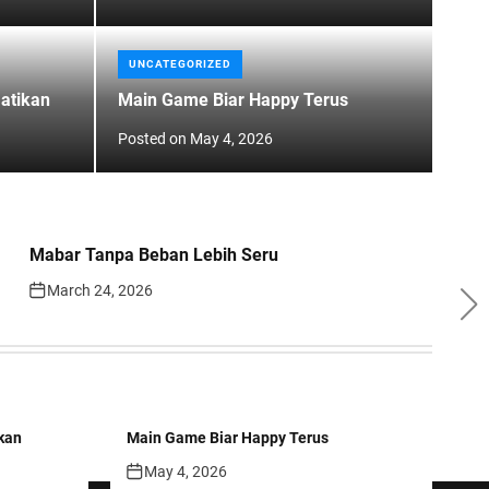
d
Post
e
UNCATEGORIZED
atikan
Main Game Biar Happy Terus
Posted on
May 4, 2026
Mabar Tanpa Beban Lebih Seru
Game
March 24, 2026
Ma
kan
Main Game Biar Happy Terus
May 4, 2026