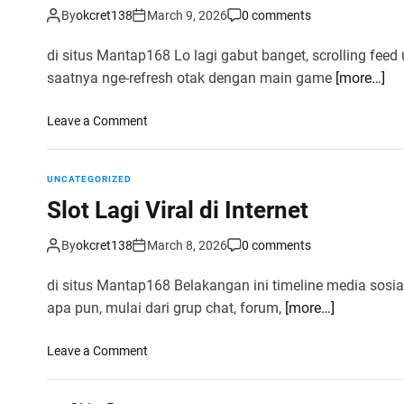
O
By
okcret138
March 9, 2026
0 comments
t
n
C
l
di situs Mantap168 Lo lagi gabut banget, scrolling feed
a
i
saatnya nge-refresh otak dengan main game
r
[more…]
n
i
e
H
o
Leave a Comment
F
i
n
a
b
M
v
u
a
UNCATEGORIZED
o
r
i
Slot Lagi Viral di Internet
r
a
n
i
n
G
By
okcret138
March 8, 2026
0 comments
t
M
a
G
u
m
di situs Mantap168 Belakangan ini timeline media sosia
a
r
e
apa pun, mulai dari grup chat, forum,
m
[more…]
a
O
e
h
n
r
o
Leave a Comment
l
K
n
i
e
S
n