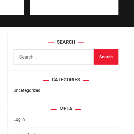
SEARCH
S
e
a
r
CATEGORIES
c
h
Uncategorized
f
o
META
r
Log in
: