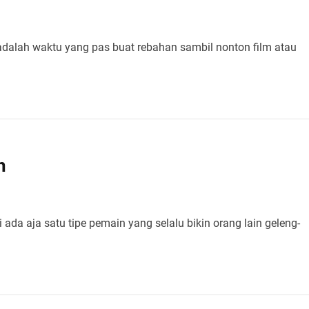
 adalah waktu yang pas buat rebahan sambil nonton film atau
n
ada aja satu tipe pemain yang selalu bikin orang lain geleng-