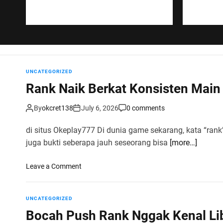
UNCATEGORIZED
Rank Naik Berkat Konsisten Main
By
okcret138
July 6, 2026
0 comments
di situs Okeplay777 Di dunia game sekarang, kata “rank
juga bukti seberapa jauh seseorang bisa
[more…]
o
Leave a Comment
n
R
a
UNCATEGORIZED
n
Bocah Push Rank Nggak Kenal Li
k